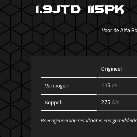
1.9Jtd 115pk
Voor de Alfa 
Origineel
115
pk
Vermogen:
275
Nm
Koppel:
Bovengenoemde resultaat is een gemiddelde