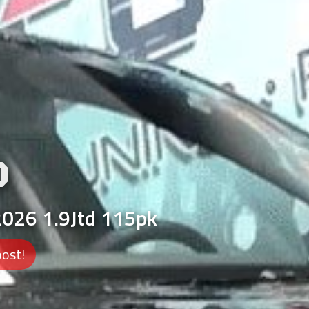
O
2026 1.9Jtd 115pk
oost!