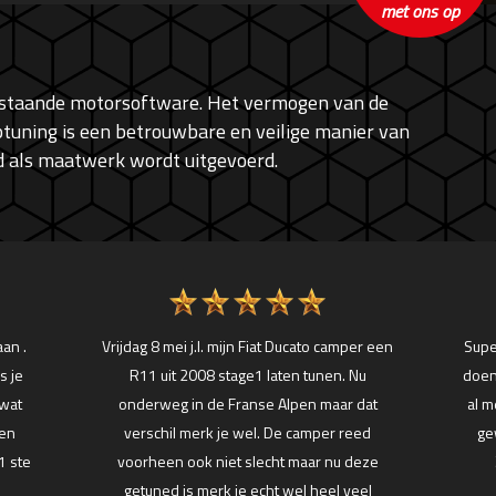
met ons op
bestaande motorsoftware. Het vermogen van de
tuning is een betrouwbare en veilige manier van
ijd als maatwerk wordt uitgevoerd.
aan .
Vrijdag 8 mei j.l. mijn Fiat Ducato camper een
Supe
s je
R11 uit 2008 stage1 laten tunen. Nu
doen
 wat
onderweg in de Franse Alpen maar dat
al m
een
verschil merk je wel. De camper reed
ge
1 ste
voorheen ook niet slecht maar nu deze
getuned is merk je echt wel heel veel