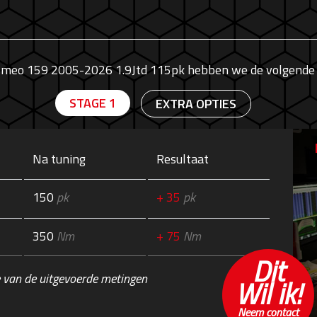
Romeo 159 2005-2026 1.9Jtd 115pk hebben we de volgende 
STAGE 1
EXTRA OPTIES
Na tuning
Resultaat
150
pk
+ 35
pk
350
Nm
+ 75
Nm
Dit
 van de uitgevoerde metingen
Wil ik!
Neem contact