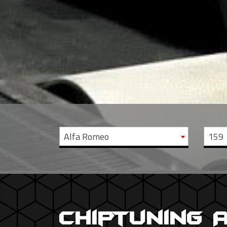
Alfa Romeo
159
Chiptuning 