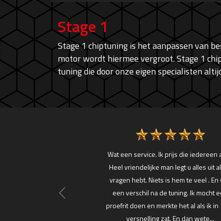
Stage 1
Stage 1 chiptuning is het aanpassen van 
motor wordt hiermee vergroot. Stage 1 chip
tuning die door onze eigen specialisten alt
r geleden mijn Ford focus
Wat een service. Ik prijs die iedereen 
0+ PK) laten chippen en
Heel vriendelijke man legt u alles uit al
portief gebruik nog geen
vragen hebt. Niets is hem te veel . En
mee gehad, alleen maar
een verschil na de tuning. Ik mocht 
plezier!
proefrit doen en merkte het al als ik in 
versnelling zat. En dan wete...