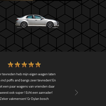
r tevreden heb mijn eigen wagen laten
18/04 mijn Qashqai on
 incl poffs and bangs zeer tevreden! En
nemen door ECU-soft. Or
et een paar wagens van vrienden daar
QQ al 121.3pk en 283N
weest ook super ! Echt een aanrader!
meer dan fabrieksopg
Zeker vakmensen! Gr Dylan bosch
werd ik verwend met 1
Wat een verschil bij he