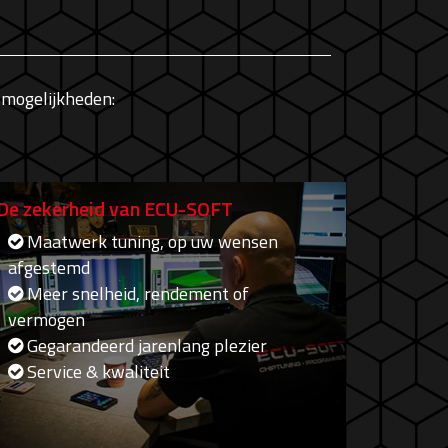
mogelijkheden:
De zekerheid van ECU-SOFT
Maatwerk tuning, op uw wensen
afgestemd
Meer snelheid, rendement of
vermogen
Gegarandeerd jarenlang plezier
Service & kwaliteit