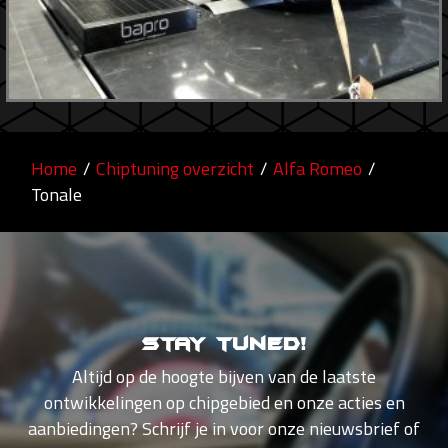
Home
/
Chiptuning overzicht
/
Alfa Romeo
/
Tonale
Stay tuned!
Altijd op de hoogte bijven van de laatste
ontwikkelingen op chipgebied en onze acties en
aanbiedingen? Schrijf je in voor onze nieuwsbrief of