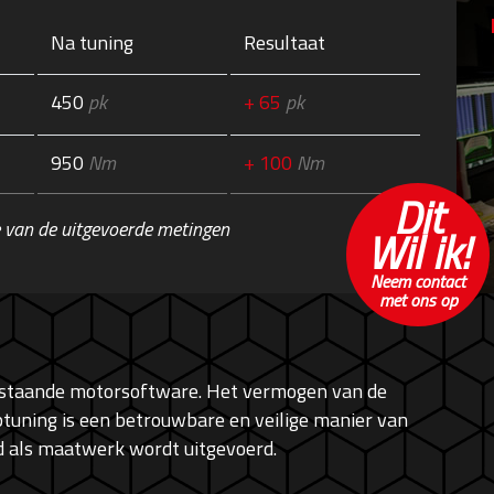
Na tuning
Resultaat
450
pk
+ 65
pk
950
Nm
+ 100
Nm
Dit
 van de uitgevoerde metingen
Wil ik!
Neem contact
met ons op
bestaande motorsoftware. Het vermogen van de
tuning is een betrouwbare en veilige manier van
ijd als maatwerk wordt uitgevoerd.