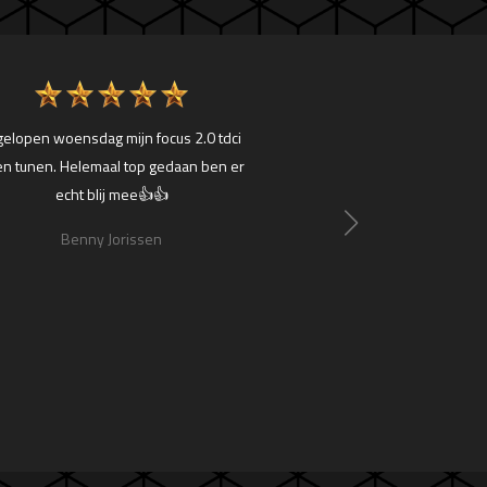
gelopen woensdag mijn focus 2.0 tdci
Mijn mercedes c klasse 
en tunen. Helemaal top gedaan ben er
heel goed maar na een be
echt blij mee👍👍
tuning is de beleving n
en zeer vriendelijk on
Benny Jorissen
Tom Sme