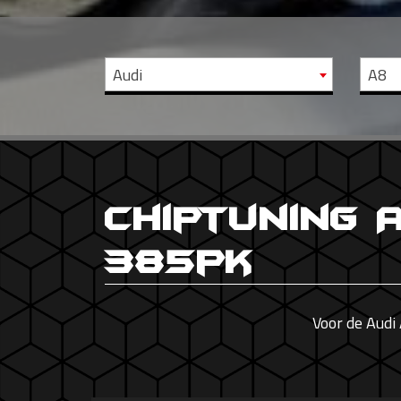
Audi
A8
Chiptuning A
385pk
Voor de Audi