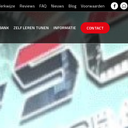
erkwijze
Reviews
FAQ
Nieuws
Blog
Voorwaarden
BANK
ZELF
LEREN
TUNEN
INFORMATIE
CONTACT