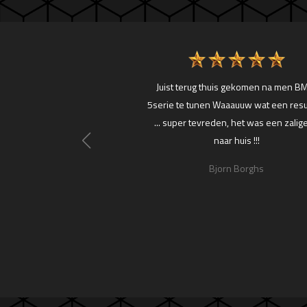
kwaliteit geleverd zeer
Juist terug thuis gekomen na men 
evreden
5serie te tunen Waaauuw wat een resu
... super tevreden, het was een zalige
do Neyens
naar huis !!!
Bjorn Borghs