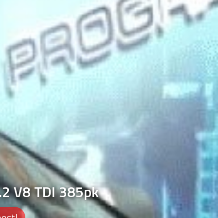
.2 V8 TDI 385pk
oost!