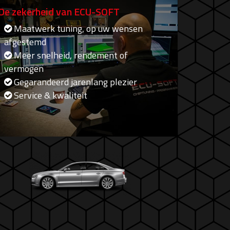
De zekerheid van ECU-SOFT
Maatwerk tuning, op uw wensen
afgestemd
Meer snelheid, rendement of
vermogen
Gegarandeerd jarenlang plezier
Service & kwaliteit