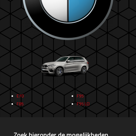
E70
F95
F85
F95 LCI
Zoek hieronder de mogelijkheden