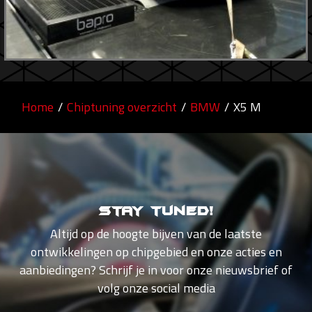
Home
/
Chiptuning overzicht
/
BMW
/
X5 M
Stay tuned!
Altijd op de hoogte bijven van de laatste
ontwikkelingen op chipgebied en onze acties en
aanbiedingen? Schrijf je in voor onze nieuwsbrief of
volg onze social media