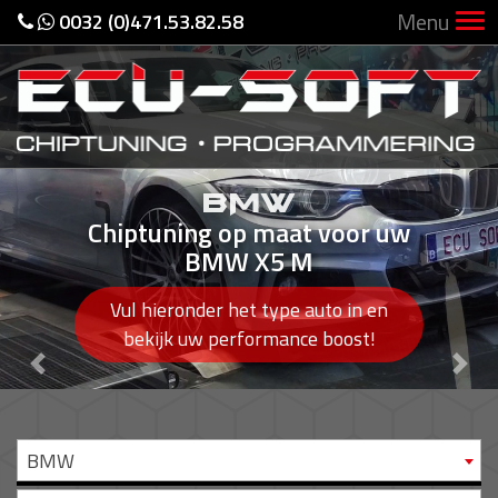
Menu
0032 (0)471.53.82.58
BMW
Chiptuning op maat voor uw
BMW X5 M
Vul hieronder het type auto in en
bekijk uw performance boost!
Previous
Nex
BMW