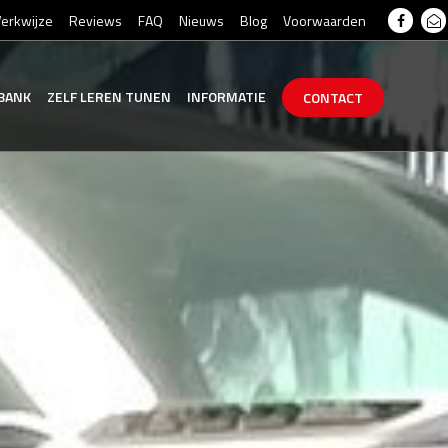
erkwijze
Reviews
FAQ
Nieuws
Blog
Voorwaarden
BANK
ZELF
LEREN
TUNEN
INFORMATIE
CONTACT