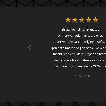
 520D eigenlijk al prima
Bij aankomst kon ik meteen
ijk zuinig maar ook niet
binnenwandelen en werd er een
 sterk het gevoel dat er
reservekopie van de originele softw
op Ecu Soft uitgekomen op
gemaakt. Daarna begon het leuke wer
deren in mijn omgeving
mocht ik na een klein uurtje een testr
. Na een dyno test bleek
gaan maken. Nu al meteen een versch
overig...
maar moet nog ff een kleine 500km ru
Arjan
Kevin Vreuls