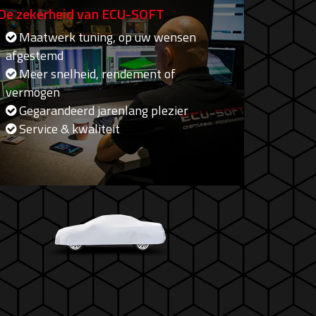
De zekerheid van ECU-SOFT
Maatwerk tuning, op uw wensen
afgestemd
Meer snelheid, rendement of
vermogen
Gegarandeerd jarenlang plezier
Service & kwaliteit