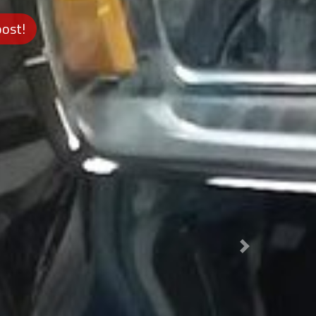
oost!
Next