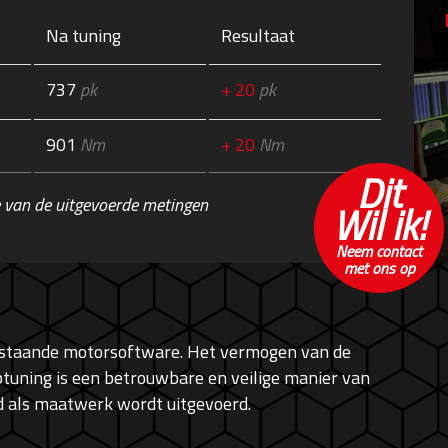
Na tuning
Resultaat
737
pk
+ 20
pk
901
Nm
+ 20
Nm
Dit
 van de uitgevoerde metingen
Wil ik!
Neem contact
met ons op
bestaande motorsoftware. Het vermogen van de
tuning is een betrouwbare en veilige manier van
ijd als maatwerk wordt uitgevoerd.