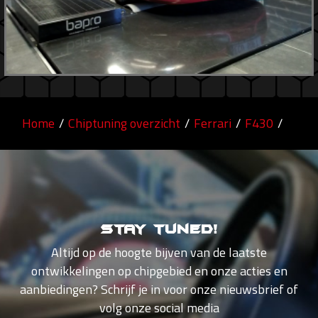
Home
/
Chiptuning overzicht
/
Ferrari
/
F430
/
Stay tuned!
Altijd op de hoogte bijven van de laatste
ontwikkelingen op chipgebied en onze acties en
aanbiedingen? Schrijf je in voor onze nieuwsbrief of
volg onze social media