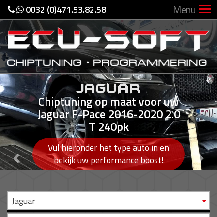
Menu
0032 (0)471.53.82.58
JAGUAR
Chiptuning op maat voor uw
Jaguar F-Pace 2016-2020 2.0
T 240pk
Vul hieronder het type auto in en
Previous
Nex
bekijk uw performance boost!
Jaguar