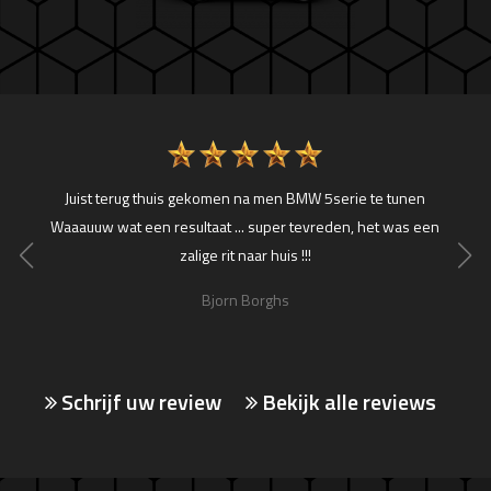
vreden
Juist terug thuis gekomen na men BMW 5serie te tunen
Volvo
d was
Waaauuw wat een resultaat ... super tevreden, het was een
gezet.
zalige rit naar huis !!!
daarm
voelt.
Bjorn Borghs
Schrijf uw review
Bekijk alle reviews