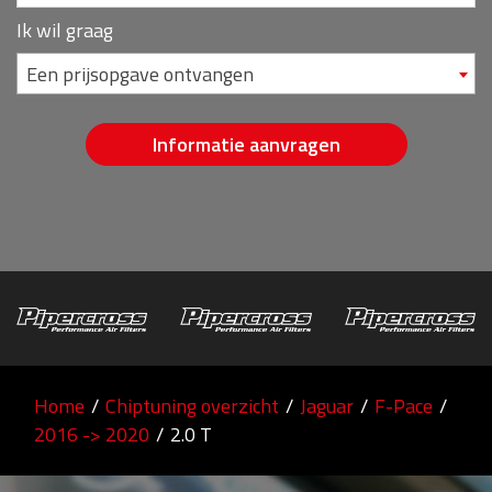
Ik wil graag
Een prijsopgave ontvangen
Informatie aanvragen
Home
/
Chiptuning overzicht
/
Jaguar
/
F-Pace
/
2016 -> 2020
/
2.0 T