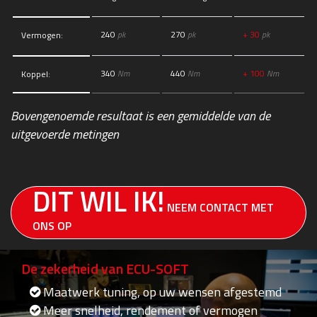
240
pk
270
pk
+ 30
pk
Vermogen:
340
Nm
440
Nm
+ 100
Nm
Koppel:
Bovengenoemde resultaat is een gemiddelde van de
uitgevoerde metingen
DIT WIL IK!
NEEM CONTACT MET
ONS OP
De zekerheid van ECU-SOFT
Maatwerk tuning, op uw wensen afgestemd
Meer snelheid, rendement of vermogen