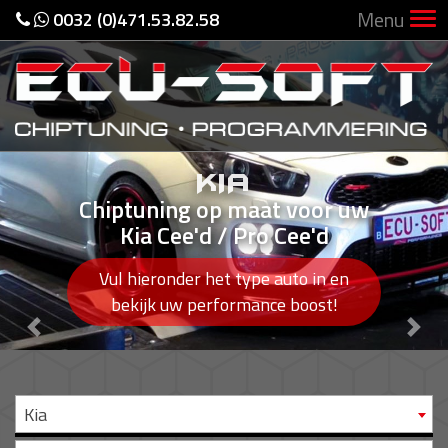
Menu
0032 (0)471.53.82.58
KIA
Chiptuning op maat voor uw
Kia Cee'd / Pro Cee'd
Vul hieronder het type auto in en
bekijk uw performance boost!
Previous
Nex
Kia