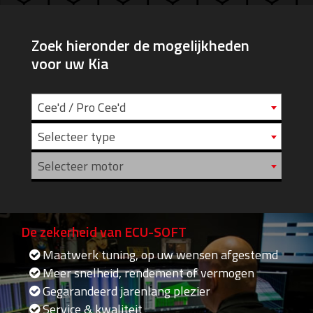
Zoek hieronder de mogelijkheden
voor uw Kia
Cee'd / Pro Cee'd
Selecteer type
Selecteer motor
De zekerheid van ECU-SOFT
Maatwerk tuning, op uw wensen afgestemd
Meer snelheid, rendement of vermogen
Gegarandeerd jarenlang plezier
Service & kwaliteit