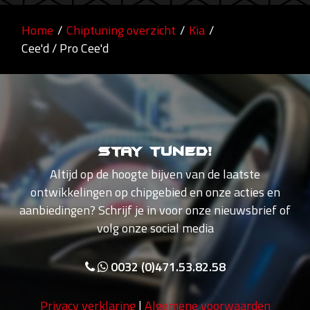
Home
/
Chiptuning overzicht
/
Kia
/
Cee'd / Pro Cee'd
Stay tuned!
Altijd op de hoogte bijven van de laatste
ontwikkelingen op chipgebied en onze acties en
aanbiedingen? Schrijf je in voor onze nieuwsbrief of
volg onze social media
0032 (0)471.53.82.58
Privacy verklaring
|
Algemene voorwaarden