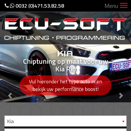
Menu
0032 (0)471.53.82.58
KIA
Chiptuning op maat voor uw
Kia Rio
Vul hieronder het type auto in en
bekijk uw performance boost!
Previous
Nex
Kia