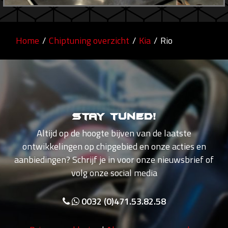
Home
/
Chiptuning overzicht
/
Kia
/
Rio
Stay tuned!
Altijd op de hoogte bijven van de laatste
ontwikkelingen op chipgebied en onze acties en
aanbiedingen? Schrijf je in voor onze nieuwsbrief of
volg onze social media
0032 (0)471.53.82.58