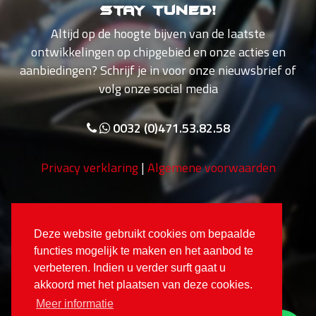
Stay tuned!
Altijd op de hoogte bijven van de laatste
ontwikkelingen op chipgebied en onze acties en
aanbiedingen? Schrijf je in voor onze nieuwsbrief of
volg onze social media
0032 (0)471.53.82.58
Privacy verklaring
|
Algemene voorwaarden
Deze website gebruikt cookies om bepaalde
functies mogelijk te maken en het aanbod te
verbeteren. Indien u verder surft gaat u
akkoord met het plaatsen van deze cookies.
Meer informatie