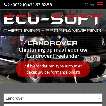
Menu
0032 (0)471.53.82.58
LANDROVER
LANDROVER
Chiptuning op maat voor uw
Chiptuning op maat voor uw
Landrover Freelander
Landrover Freelander
Vul hieronder het type auto in en
Vul hieronder het type auto in en
bekijk uw performance boost!
bekijk uw performance boost!
Previous
Nex
Landrover