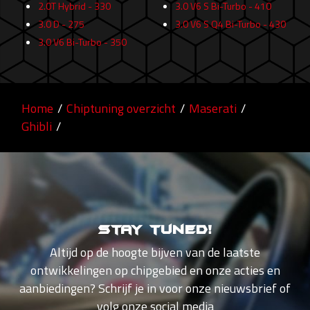
2.0T Hybrid - 330
3.0 V6 S Bi-Turbo - 410
3.0 D - 275
3.0 V6 S Q4 Bi-Turbo - 430
3.0 V6 Bi-Turbo - 350
Home
/
Chiptuning overzicht
/
Maserati
/
Ghibli
/
Stay tuned!
Altijd op de hoogte bijven van de laatste
ontwikkelingen op chipgebied en onze acties en
aanbiedingen? Schrijf je in voor onze nieuwsbrief of
volg onze social media