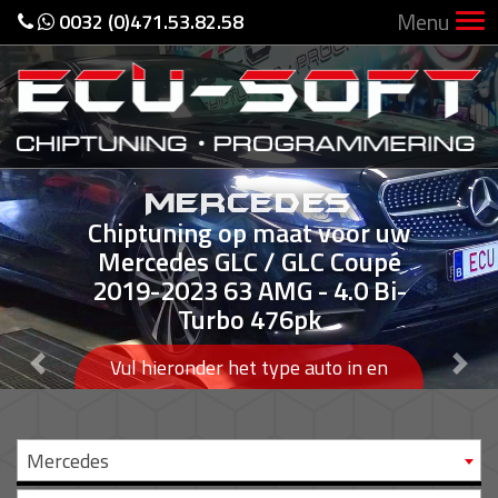
Menu
0032 (0)471.53.82.58
MERCEDES
Chiptuning op maat voor uw
Mercedes GLC / GLC Coupé
2019-2023 63 AMG - 4.0 Bi-
Turbo 476pk
Previous
Nex
Vul hieronder het type auto in en
bekijk uw performance boost!
Mercedes