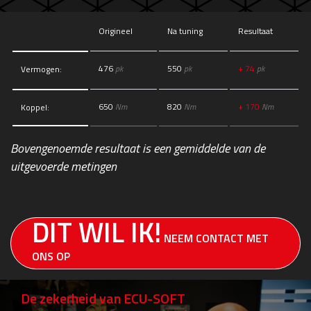
Origineel
Na tuning
Resultaat
476
pk
550
pk
+ 74
pk
Vermogen:
650
Nm
820
Nm
+ 170
Nm
Koppel:
Bovengenoemde resultaat is een gemiddelde van de
uitgevoerde metingen
DIT WIL IK!
NEEM CONTACT MET
ONS OP
De zekerheid van ECU-SOFT