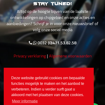
Stay tuned!
Altijd op de hoogte bijven van de laatste
ontwikkelingen op chipgebied en onze acties en
aanbiedingen? Schrijf je in voor onze nieuwsbrief of
volg onze social media
0032 (0)471.53.82.58
Privacy verklaring
|
Algemene voorwaarden
Deze website gebruikt cookies om bepaalde
functies mogelijk te maken en het aanbod te
verbeteren. Indien u verder surft gaat u
akkoord met het plaatsen van deze cookies.
Meer informatie