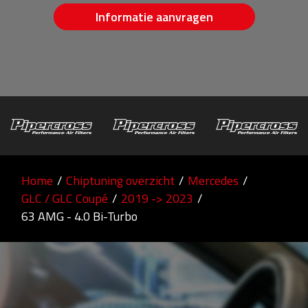
Informatie aanvragen
Home
/
Chiptuning overzicht
/
Mercedes
/
GLC / GLC Coupé
/
2019 -> 2023
/
63 AMG - 4.0 Bi-Turbo