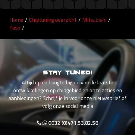
Home
/
Chiptuning overzicht
/
Mitsubishi
/
Fuso
/
Stay tuned!
Altijd op de hoogte bijven van de laatste
ontwikkelingen op chipgebied en onze acties en
aanbiedingen? Schrijf je in voor onze nieuwsbrief of
volg onze social media
0032 (0)471.53.82.58