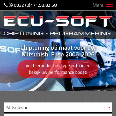
Menu
0032 (0)471.53.82.58
Chiptuning op maat voor uw
Mitsubishi Fuso 2006-2026
Vul hieronder het type auto in en
bekijk uw performance boost!
Previous
Nex
Mitsubishi