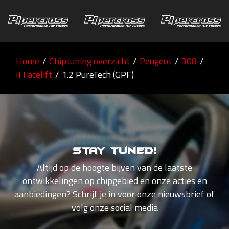
Home
/
Chiptuning overzicht
/
Peugeot
/
308
/
II Facelift
/
1.2 PureTech (GPF)
Stay tuned!
Altijd op de hoogte bijven van de laatste
ontwikkelingen op chipgebied en onze acties en
aanbiedingen? Schrijf je in voor onze nieuwsbrief of
volg onze social media