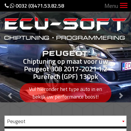
Menu
0032 (0)471.53.82.58
PEUGEOT
PEUGEOT
Chiptuning op maat voor uw
Chiptuning op maat voor uw
Peugeot 308 2017-2021 1.2
Peugeot 308 2017-2021 1.2
PureTech (GPF) 130pk
PureTech (GPF) 130pk
Vul hieronder het type auto in en
Vul hieronder het type auto in en
Previous
Nex
bekijk uw performance boost!
bekijk uw performance boost!
Peugeot