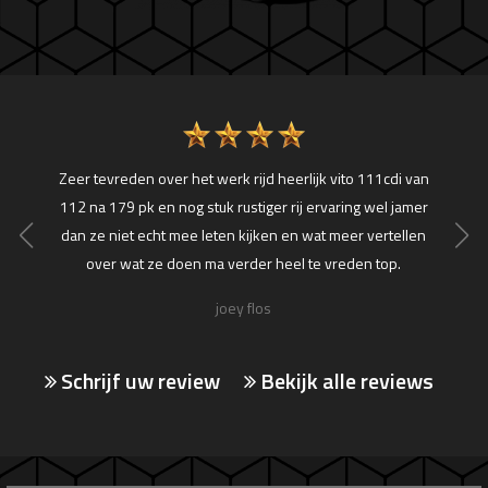
or het
Zeer tevreden over het werk rijd heerlijk vito 111cdi van
Tops
naam
112 na 179 pk en nog stuk rustiger rij ervaring wel jamer
vastec
en hun
dan ze niet echt mee leten kijken en wat meer vertellen
maar
👍👍
over wat ze doen ma verder heel te vreden top.
was ! 
joey flos
Schrijf uw review
Bekijk alle reviews