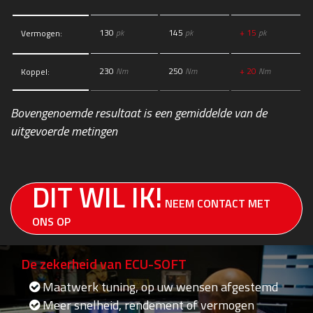
130
pk
145
pk
+ 15
pk
Vermogen:
230
Nm
250
Nm
+ 20
Nm
Koppel:
Bovengenoemde resultaat is een gemiddelde van de
uitgevoerde metingen
DIT WIL IK!
NEEM CONTACT MET
ONS OP
De zekerheid van ECU-SOFT
Maatwerk tuning, op uw wensen afgestemd
Meer snelheid, rendement of vermogen