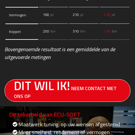
160
pk
210
pk
+ 50
pk
Vermogen:
250
Nm
310
Nm
+ 60
Nm
Koppel:
Bovengenoemde resultaat is een gemiddelde van de
uitgevoerde metingen
DIT WIL IK!
NEEM CONTACT MET
ONS OP
De zekerheid van ECU-SOFT
Maatwerk tuning, op uw wensen afgestemd
Meer snelheid, rendement of vermogen