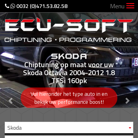
Menu
0032 (0)471.53.82.58
SKODA
Chiptuning op maat voor uw
Skoda Octavia 2004-2012 1.8
TFSi 160pk
Vul hieronder het type auto in en
Previous
Nex
bekijk uw performance boost!
Skoda