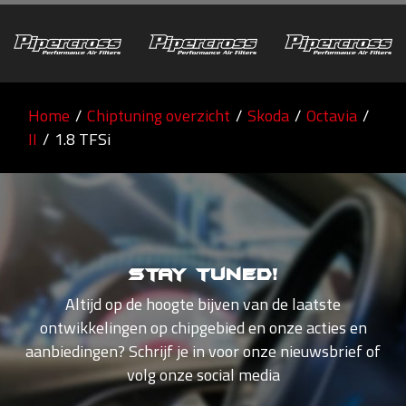
Home
/
Chiptuning overzicht
/
Skoda
/
Octavia
/
II
/
1.8 TFSi
Stay tuned!
Altijd op de hoogte bijven van de laatste
ontwikkelingen op chipgebied en onze acties en
aanbiedingen? Schrijf je in voor onze nieuwsbrief of
volg onze social media