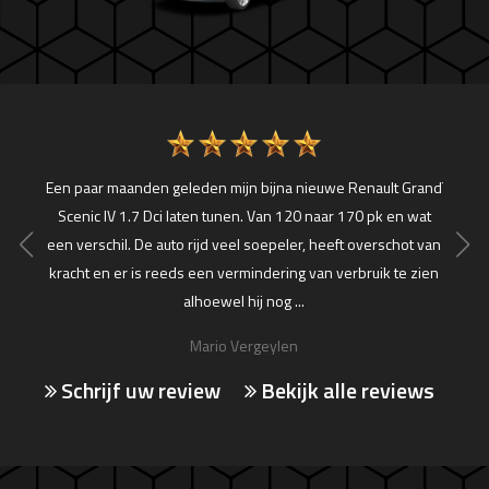
wjaar
Een paar maanden geleden mijn bijna nieuwe Renault Grand
Topserv
n 150
Scenic IV 1.7 Dci laten tunen. Van 120 naar 170 pk en wat
 Prima
een verschil. De auto rijd veel soepeler, heeft overschot van
neller.
kracht en er is reeds een vermindering van verbruik te zien
alhoewel hij nog ...
Mario Vergeylen
Schrijf uw review
Bekijk alle reviews